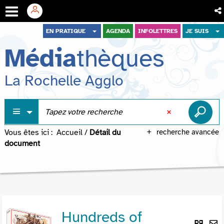
Aller
Aller
Aller
EN PRATIQUE
AGENDA
INFOLETTRES
JE SUIS
au
au
à
Média
thèques
menu
contenu
la
recherche
La Rochelle Agglo
Vous êtes ici :
Accueil
/
Détail du
recherche avancée
document
Hundreds of
Lie