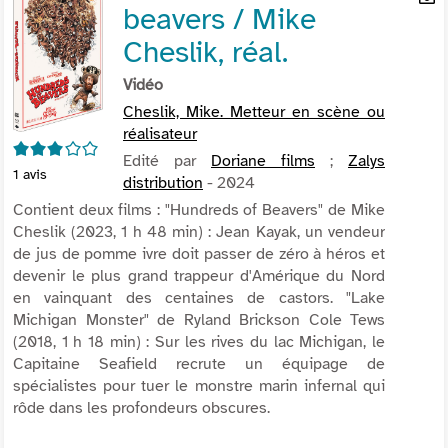
beavers / Mike
per
En
(Nou
par
Cheslik, réal.
fenê
mai
Vidéo
Cheslik, Mike. Metteur en scène ou
réalisateur
3/5
Edité par
Doriane films
;
Zalys
1
avis
distribution
- 2024
Contient deux films : "Hundreds of Beavers" de Mike
Cheslik (2023, 1 h 48 min) : Jean Kayak, un vendeur
de jus de pomme ivre doit passer de zéro à héros et
devenir le plus grand trappeur d'Amérique du Nord
en vainquant des centaines de castors. "Lake
Michigan Monster" de Ryland Brickson Cole Tews
(2018, 1 h 18 min) : Sur les rives du lac Michigan, le
Capitaine Seafield recrute un équipage de
spécialistes pour tuer le monstre marin infernal qui
rôde dans les profondeurs obscures.