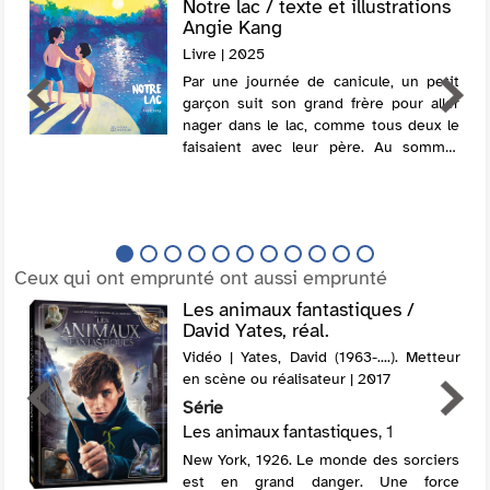
Notre lac / texte et illustrations
Angie Kang
Livre | 2025
Par une journée de canicule, un petit
garçon suit son grand frère pour aller
nager dans le lac, comme tous deux le
faisaient avec leur père. Au sommet
d'un rocher, le petit, imitant son aîné,
se déshabille, s'étire et s'approche d...
Ceux qui ont emprunté ont aussi emprunté
Les animaux fantastiques /
David Yates, réal.
Vidéo | Yates, David (1963-....). Metteur
en scène ou réalisateur | 2017
Série
Les animaux fantastiques
, 1
New York, 1926. Le monde des sorciers
est en grand danger. Une force