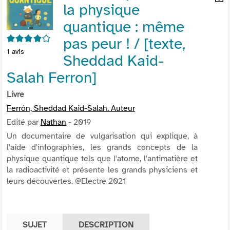
la physique
per
En
(Nou
par
quantique : même
fenê
mai
4/5
pas peur ! / [texte,
1
avis
Sheddad Kaid-
Salah Ferron]
Livre
Ferrón, Sheddad Kaid-Salah. Auteur
Edité par
Nathan
- 2019
Un documentaire de vulgarisation qui explique, à
l'aide d'infographies, les grands concepts de la
physique quantique tels que l'atome, l'antimatière et
la radioactivité et présente les grands physiciens et
leurs découvertes. @Electre 2021
SUJET
DESCRIPTION