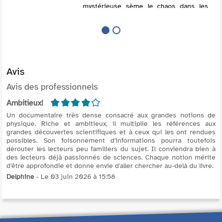
mystérieuse sème le chaos dans les
rues de la ville : la communauté des
sorciers risque désormais d'être à la
merci des Fidèles de Salem,
groupuscule fanatique d...
Avis
Avis des professionnels
4/5
Ambitieux!
Un documentaire très dense consacré aux grandes notions de
physique. Riche et ambitieux, il multiplie les références aux
grandes découvertes scientifiques et à ceux qui les ont rendues
possibles. Son foisonnement d'informations pourra toutefois
dérouter les lecteurs peu familiers du sujet. Il conviendra bien à
des lecteurs déjà passionnés de sciences. Chaque notion mérite
d'être approfondie et donne envie d'aller chercher au-delà du livre.
Delphine
- Le 03 juin 2026 à 15:58