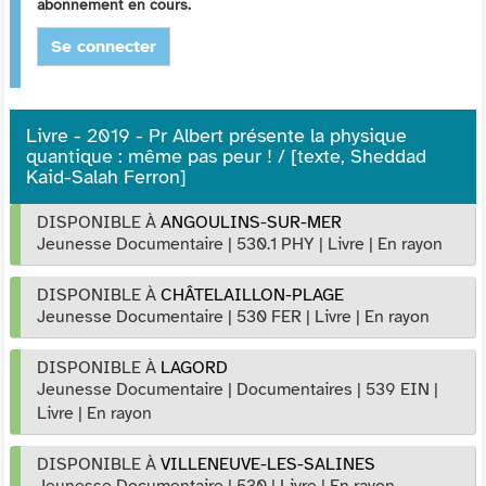
abonnement en cours.
Se connecter
Livre - 2019 - Pr Albert présente la physique
quantique : même pas peur ! / [texte, Sheddad
Kaid-Salah Ferron]
DISPONIBLE À
ANGOULINS-SUR-MER
Jeunesse Documentaire
|
530.1 PHY
|
Livre
|
En rayon
DISPONIBLE À
CHÂTELAILLON-PLAGE
Jeunesse Documentaire
|
530 FER
|
Livre
|
En rayon
DISPONIBLE À
LAGORD
Jeunesse Documentaire
|
Documentaires
|
539 EIN
|
Livre
|
En rayon
DISPONIBLE À
VILLENEUVE-LES-SALINES
Jeunesse Documentaire
|
530
|
Livre
|
En rayon