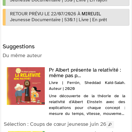
RETOUR PRÉVU LE 22/07/2026
À
MIREUIL
Jeunesse Documentaire
|
530.1
|
Livre
|
En prêt
Suggestions
Du même auteur
Pr Albert présente la relativité :
même pas p...
Livre | Ferrón, Sheddad Kaid-Salah.
Auteur | 2020
Une découverte de la théorie de la
relativité d'Albert Einstein avec des
explications pour chaque concept :
mesure du temps, vitesse, mouvement
ou systèmes de référence. @Electre
Sélection
: Coups de cœur jeunesse juin 26
2020