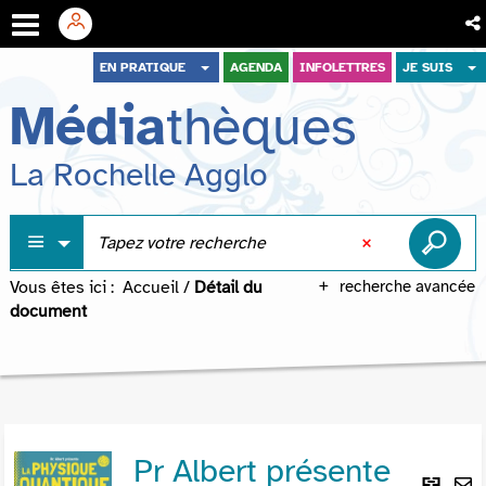
Aller
Aller
Aller
EN PRATIQUE
AGENDA
INFOLETTRES
JE SUIS
au
au
à
Média
thèques
menu
contenu
la
recherche
La Rochelle Agglo
Vous êtes ici :
Accueil
/
Détail du
recherche avancée
document
Pr Albert présente
Lie