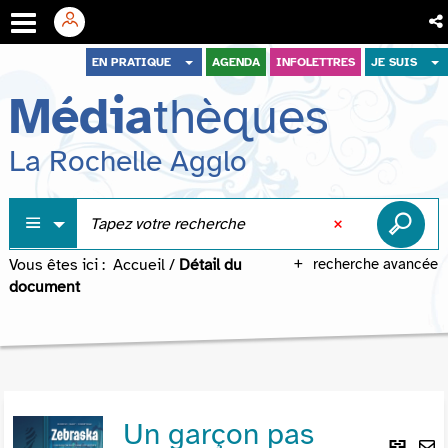
Aller
Aller
Aller
EN PRATIQUE
AGENDA
INFOLETTRES
JE SUIS
au
au
à
Média
thèques
menu
contenu
la
recherche
La Rochelle Agglo
Vous êtes ici :
Accueil
/
Détail du
recherche avancée
document
Un garçon pas
Lie