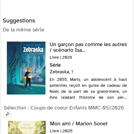
Suggestions
De la même série
Un garçon pas comme les autres
/ scénario Isa...
Livre | 2026
Série
Zebraska
, 1
En 2055, Marty, un adolescent à haut
potentiel, reçoit en guise de cadeau de
Noël, de la part de sa grand-mère, un
livre relatant l'histoire de son père,
Thomas, qui fut comme lui un garçon
Sélection
: Coups de coeur Enfants MMC 05/2026
peu ordinaire. Une tentative de
démystif...
Mon ami / Marion Sonet
Livre | 2025