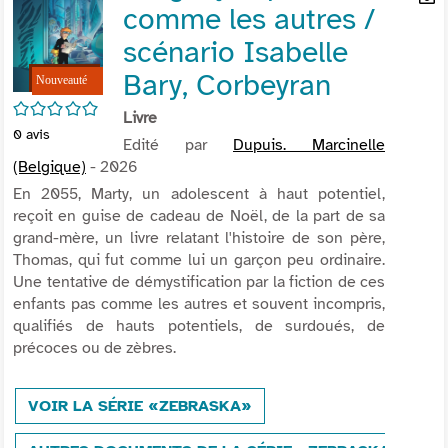
comme les autres /
per
En
(Nou
par
scénario Isabelle
fenê
mai
Bary, Corbeyran
/5
Livre
0
avis
Edité par
Dupuis. Marcinelle
(Belgique)
- 2026
En 2055, Marty, un adolescent à haut potentiel,
reçoit en guise de cadeau de Noël, de la part de sa
grand-mère, un livre relatant l'histoire de son père,
Thomas, qui fut comme lui un garçon peu ordinaire.
Une tentative de démystification par la fiction de ces
enfants pas comme les autres et souvent incompris,
qualifiés de hauts potentiels, de surdoués, de
précoces ou de zèbres.
VOIR LA SÉRIE «ZEBRASKA»