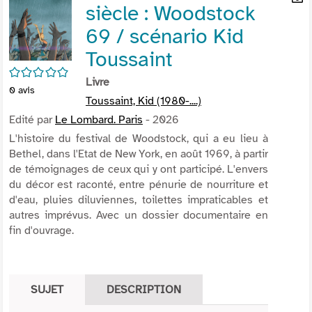
siècle : Woodstock
per
En
(Nou
par
69 / scénario Kid
fenê
mai
Toussaint
/5
Livre
0
avis
Toussaint, Kid (1980-....)
Edité par
Le Lombard. Paris
- 2026
L'histoire du festival de Woodstock, qui a eu lieu à
Bethel, dans l'Etat de New York, en août 1969, à partir
de témoignages de ceux qui y ont participé. L'envers
du décor est raconté, entre pénurie de nourriture et
d'eau, pluies diluviennes, toilettes impraticables et
autres imprévus. Avec un dossier documentaire en
fin d'ouvrage.
SUJET
DESCRIPTION