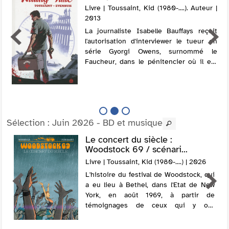
Livre | Toussaint, Kid (1980-....). Auteur |
2013
La journaliste Isabelle Bauffays reçoit
l'autorisation d'interviewer le tueur en
série Gyorgi Owens, surnommé le
Faucheur, dans le pénitencier où il est
incarcéré. Elle l'interroge sur sa vie
personnelle et sur ses crimes. Le tueu...
Sélection
: Juin 2026 - BD et musique
Le concert du siècle :
Woodstock 69 / scénari...
Livre | Toussaint, Kid (1980-....) | 2026
L'histoire du festival de Woodstock, qui
a eu lieu à Bethel, dans l'Etat de New
York, en août 1969, à partir de
témoignages de ceux qui y ont
participé. L'envers du décor est raconté,
entre pénurie de nourriture et d'eau,