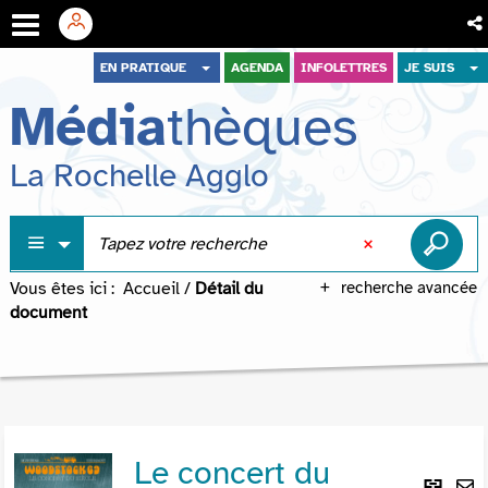
Aller
Aller
Aller
EN PRATIQUE
AGENDA
INFOLETTRES
JE SUIS
au
au
à
Média
thèques
menu
contenu
la
recherche
La Rochelle Agglo
Vous êtes ici :
Accueil
/
Détail du
recherche avancée
document
Le concert du
Lie