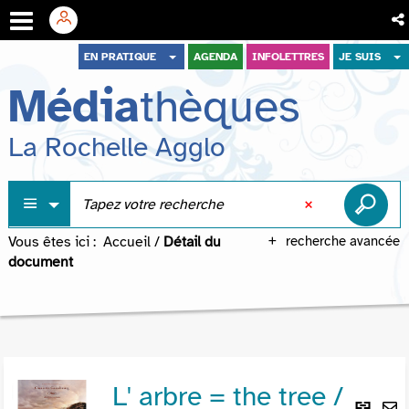
Aller
Aller
Aller
EN PRATIQUE
AGENDA
INFOLETTRES
JE SUIS
au
au
à
Média
thèques
menu
contenu
la
recherche
La Rochelle Agglo
Vous êtes ici :
Accueil
/
Détail du
recherche avancée
document
L' arbre = the tree /
Lie