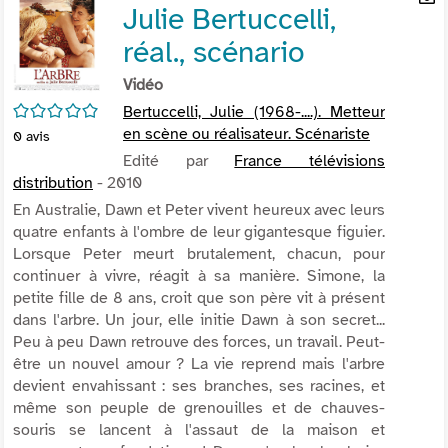
Julie Bertuccelli,
per
En
(Nou
par
réal., scénario
fenê
mai
Vidéo
/5
Bertuccelli, Julie (1968-....). Metteur
en scène ou réalisateur. Scénariste
0
avis
Edité par
France télévisions
distribution
- 2010
En Australie, Dawn et Peter vivent heureux avec leurs
quatre enfants à l'ombre de leur gigantesque figuier.
Lorsque Peter meurt brutalement, chacun, pour
continuer à vivre, réagit à sa manière. Simone, la
petite fille de 8 ans, croit que son père vit à présent
dans l'arbre. Un jour, elle initie Dawn à son secret...
Peu à peu Dawn retrouve des forces, un travail. Peut-
être un nouvel amour ? La vie reprend mais l'arbre
devient envahissant : ses branches, ses racines, et
même son peuple de grenouilles et de chauves-
souris se lancent à l'assaut de la maison et