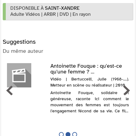
DISPONIBLE À
SAINT-XANDRE
Adulte Vidéos
|
ARBR
|
DVD
|
En rayon
Suggestions
Du même auteur
Antoinette Fouque : qu'est-ce
qu'une femme ? ...
Vidéo | Bertuccelli, Julie (1968-....).
Metteur en scène ou réalisateur | 2010
Antoinette Fouque, solidaire et
généreuse, raconte ici comment le
mouvement des femmes est toujours
l’engagement fécond de sa vie. Ce film
offre un témoignage irremplaçable pour
les jeunes générations et fait revivre, au
travers d...