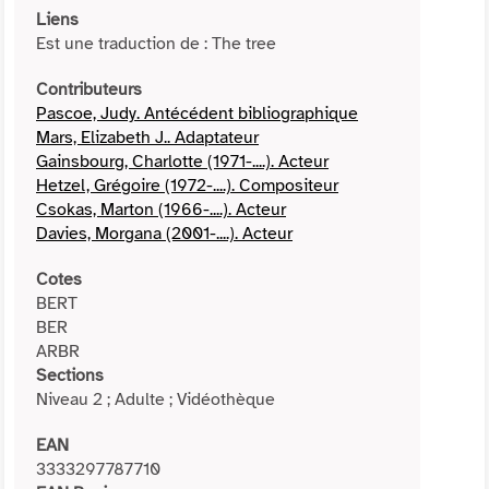
Liens
Est une traduction de : The tree
Contributeurs
Pascoe, Judy. Antécédent bibliographique
Mars, Elizabeth J.. Adaptateur
Gainsbourg, Charlotte (1971-....). Acteur
Hetzel, Grégoire (1972-....). Compositeur
Csokas, Marton (1966-....). Acteur
Davies, Morgana (2001-....). Acteur
Cotes
BERT
BER
ARBR
Sections
Niveau 2 ; Adulte ; Vidéothèque
EAN
3333297787710