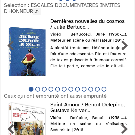
Sélection
: ESCALES DOCUMENTAIRES INVITES
D'HONNEUR
Dernières nouvelles du cosmos
/ Julie Bertucc...
Vidéo | Bertuccelli, Julie (1968-....).
Metteur en scène ou réalisateur | 2017
A bientôt trente ans, Hélène a toujours
l'air d'une adolescente. Elle est l'auteure
de textes puissants à l'humour corrosif.
Elle fait partie, comme elle le dit elle-
même, d'un "lot mal calibré, ne rentrant
nulle part". Visionnair...
Ceux qui ont emprunté ont aussi emprunté
Saint Amour / Benoît Delépine,
Gustave Kerver...
Vidéo | Delépine, Benoît (1958-....).
Metteur en scène ou réalisateur.
Scénariste | 2016