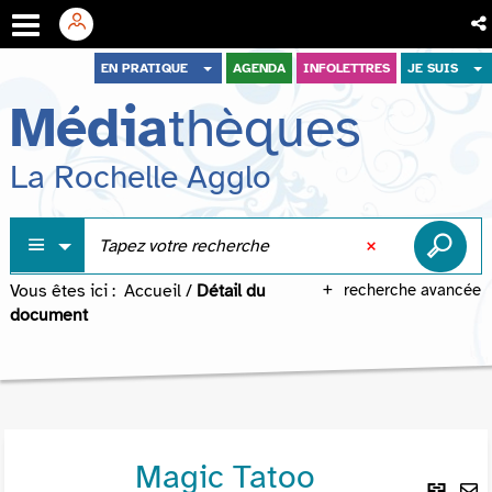
Aller
Aller
Aller
EN PRATIQUE
AGENDA
INFOLETTRES
JE SUIS
au
au
à
Média
thèques
menu
contenu
la
recherche
La Rochelle Agglo
Vous êtes ici :
Accueil
/
Détail du
recherche avancée
document
Magic Tatoo
Lie