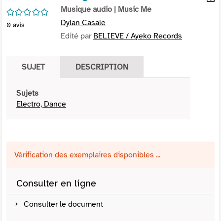
per
Musique audio
| Music Me
En
/5
(Nou
par
Dylan Casale
0
avis
fenê
mai
Edité par
BELIEVE / Ayeko Records
SUJET
DESCRIPTION
Sujets
Electro, Dance
Vérification des exemplaires disponibles ...
Consulter en ligne
Consulter le document