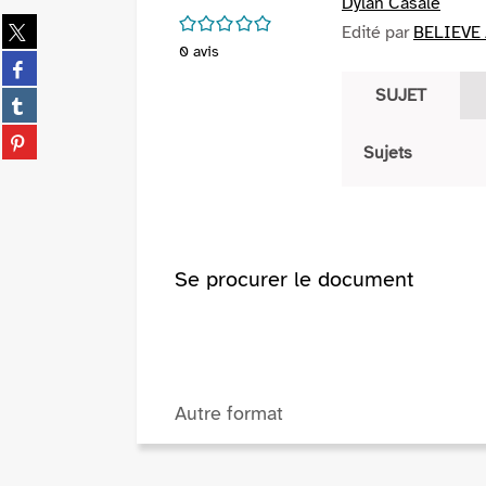
Dylan Casale
/5
Partager
Edité par
BELIEVE 
sur
0
avis
Partager
twitter
sur
SUJET
(Nouvelle
Partager
facebook
fenêtre)
sur
(Nouvelle
Partager
tumblr
Sujets
fenêtre)
sur
(Nouvelle
pinterest
fenêtre)
(Nouvelle
fenêtre)
Se procurer le document
Autre format