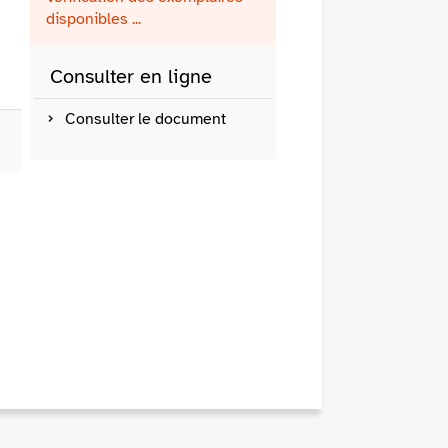
fenêtre)
mail
disponibles ...
Consulter en ligne
Consulter le document