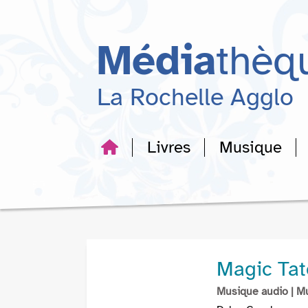
Aller
Aller
Aller
au
au
à
menu
contenu
la
Média
thèq
recherche
La Rochelle Agglo
Livres
Musique
Magic Ta
Musique audio
| M