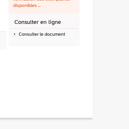
fenêtre)
mail
disponibles ...
Consulter en ligne
Consulter le document