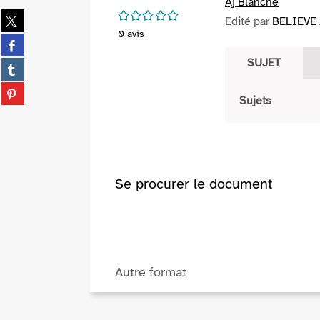
Aj Blanche
/5
Partager
Edité par
BELIEVE 
sur
0
avis
Partager
twitter
sur
SUJET
(Nouvelle
Partager
facebook
fenêtre)
sur
(Nouvelle
Partager
tumblr
Sujets
fenêtre)
sur
(Nouvelle
pinterest
fenêtre)
(Nouvelle
fenêtre)
Se procurer le document
Autre format