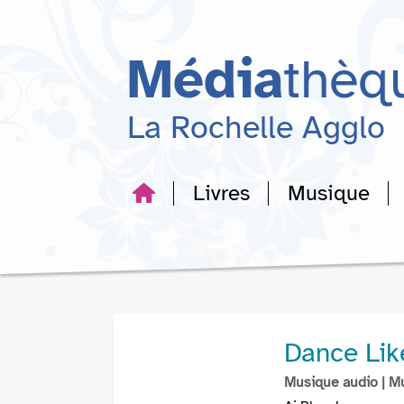
Aller
Aller
Aller
au
au
à
menu
contenu
la
Média
thèq
recherche
La Rochelle Agglo
Livres
Musique
Dance Li
Musique audio
| M