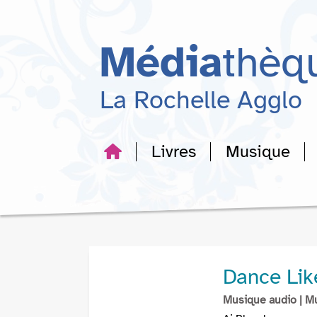
Aller
Aller
Aller
au
au
à
menu
contenu
la
Média
thèq
recherche
La Rochelle Agglo
Livres
Musique
Dance Li
Musique audio
| M