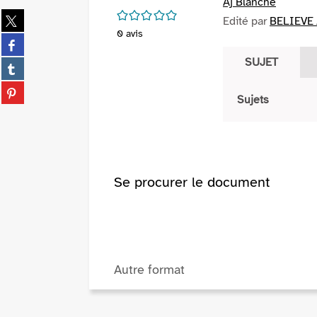
Aj Blanche
/5
Partager
Edité par
BELIEVE 
sur
0
avis
Partager
twitter
sur
SUJET
(Nouvelle
Partager
facebook
fenêtre)
sur
(Nouvelle
Partager
tumblr
Sujets
fenêtre)
sur
(Nouvelle
pinterest
fenêtre)
(Nouvelle
fenêtre)
Se procurer le document
Autre format