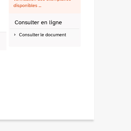
fenêtre)
mail
disponibles ...
Consulter en ligne
Consulter le document