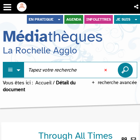
Aller
Aller
Aller
EN PRATIQUE
AGENDA
INFOLETTRES
JE SUIS
au
au
à
Média
thèques
menu
contenu
la
recherche
La Rochelle Agglo
Vous êtes ici :
Accueil
/
Détail du
recherche avancée
document
Through All Times
Lie