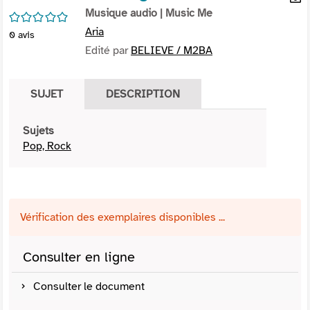
per
Musique audio
| Music Me
En
/5
(Nou
par
Aria
0
avis
fenê
mai
Edité par
BELIEVE / M2BA
SUJET
DESCRIPTION
Sujets
Pop, Rock
Vérification des exemplaires disponibles ...
Consulter en ligne
Consulter le document