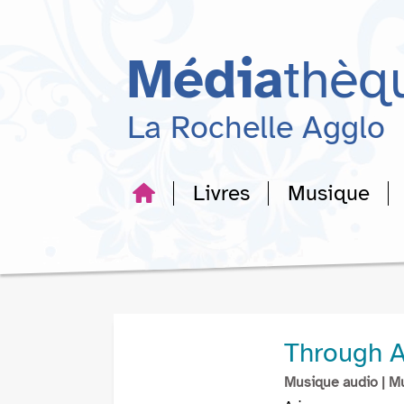
Aller
Aller
Aller
au
au
à
menu
contenu
la
Média
thèq
recherche
La Rochelle Agglo
Livres
Musique
Through A
Musique audio
| M