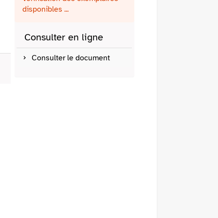
fenêtre)
mail
disponibles ...
Consulter en ligne
Consulter le document