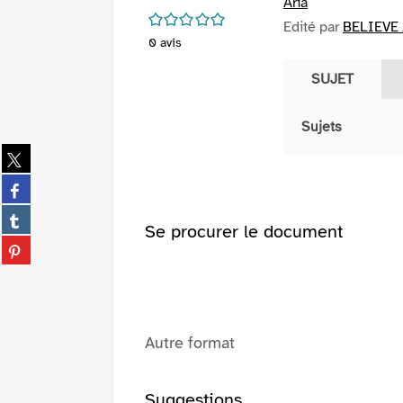
Aria
/5
Edité par
BELIEVE
0
avis
SUJET
Sujets
Partager
sur
Partager
twitter
sur
(Nouvelle
Partager
facebook
Se procurer le document
fenêtre)
sur
(Nouvelle
Partager
tumblr
fenêtre)
sur
(Nouvelle
pinterest
fenêtre)
(Nouvelle
fenêtre)
Autre format
Suggestions