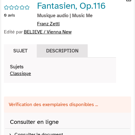
Fantasien, Op.116
per
En
/5
(Nou
par
0
avis
Musique audio
| Music Me
fenê
mai
Franz Zettl
Edité par
BELIEVE / Vienna New
SUJET
DESCRIPTION
Sujets
Classique
Vérification des exemplaires disponibles ...
Consulter en ligne
Consulter le document