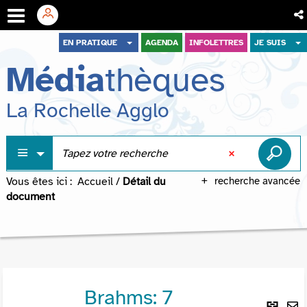
Aller
Aller
Aller
EN PRATIQUE
AGENDA
INFOLETTRES
JE SUIS
au
au
à
Média
thèques
menu
contenu
la
recherche
La Rochelle Agglo
Vous êtes ici :
Accueil
/
Détail du
recherche avancée
document
Brahms: 7
Lie