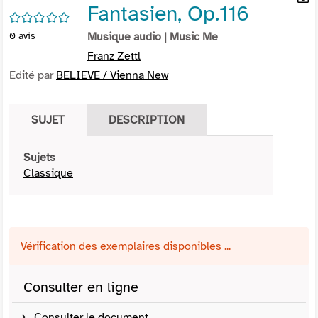
Fantasien, Op.116
per
En
/5
(Nou
par
0
avis
Musique audio
| Music Me
fenê
mai
Franz Zettl
Edité par
BELIEVE / Vienna New
SUJET
DESCRIPTION
Sujets
Classique
Vérification des exemplaires disponibles ...
Consulter en ligne
Consulter le document