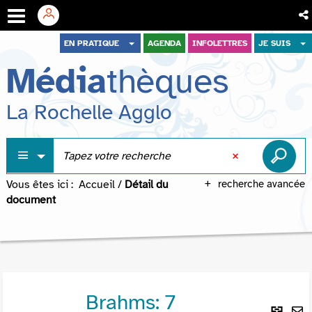
Aller
Aller
Aller
EN PRATIQUE
AGENDA
INFOLETTRES
JE SUIS
au
au
à
Média
thèques
menu
contenu
la
recherche
La Rochelle Agglo
Vous êtes ici :
Accueil
/
Détail du
recherche avancée
document
Brahms: 7
Lie