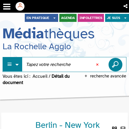
Aller
Aller
Aller
EN PRATIQUE
AGENDA
INFOLETTRES
JE SUIS
au
au
à
Média
thèques
menu
contenu
la
recherche
La Rochelle Agglo
Vous êtes ici :
Accueil
/
Détail du
recherche avancée
document
Berlin - New York
Lie