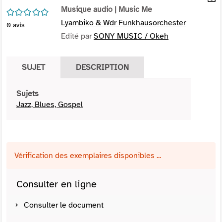
per
Musique audio
| Music Me
En
/5
(Nou
par
Lyambiko & Wdr Funkhausorchester
0
avis
fenê
mai
Edité par
SONY MUSIC / Okeh
SUJET
DESCRIPTION
Sujets
Jazz, Blues, Gospel
Vérification des exemplaires disponibles ...
Consulter en ligne
Consulter le document