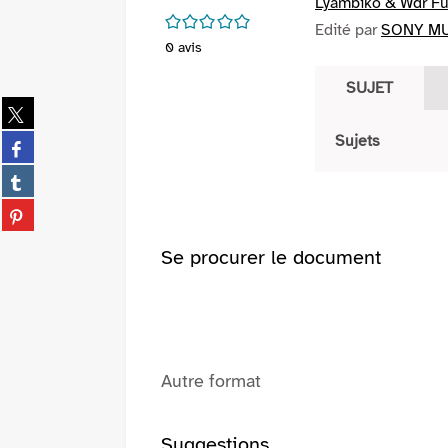
Lyambiko & Wdr F
/5
Edité par
SONY MU
0
avis
SUJET
Partager
sur
Partager
Sujets
twitter
sur
(Nouvelle
Partager
facebook
fenêtre)
sur
(Nouvelle
Partager
tumblr
fenêtre)
sur
(Nouvelle
pinterest
Se procurer le document
fenêtre)
(Nouvelle
fenêtre)
Autre format
Suggestions