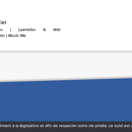
iet
dio | Lyambiko & Wdr
er | Music Me
Accessibilité : non conforme
Accès sourds et malent
ément à la législation et afin de respecter votre vie privée, ce suivi est