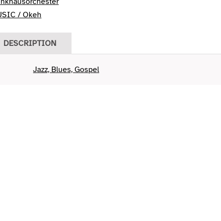
unkhausorchester
SIC / Okeh
DESCRIPTION
Jazz, Blues, Gospel