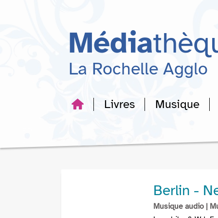
Aller
Aller
Aller
au
au
à
menu
contenu
la
Média
thèq
recherche
La Rochelle Agglo
Livres
Musique
Berlin - N
Musique audio
| M