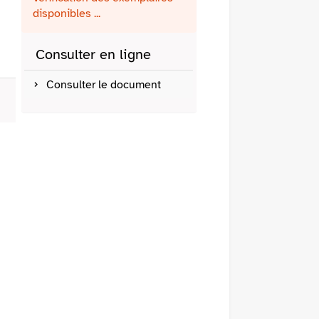
fenêtre)
mail
disponibles ...
Consulter en ligne
Consulter le document