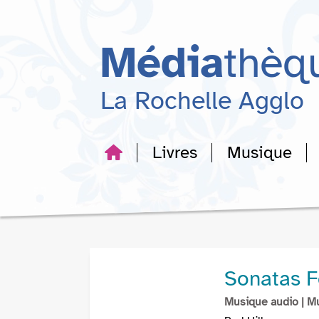
Aller
Aller
Aller
au
au
à
menu
contenu
la
Média
thèq
recherche
La Rochelle Agglo
Livres
Musique
Sonatas F
Musique audio
| M