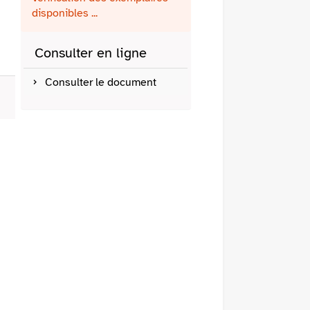
fenêtre)
mail
disponibles ...
Consulter en ligne
Consulter le document