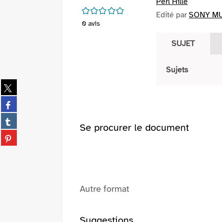
Perl Hille
/5
Edité par
SONY MUS
0
avis
SUJET
Sujets
Partager
sur
Partager
twitter
sur
(Nouvelle
Partager
facebook
Se procurer le document
fenêtre)
sur
(Nouvelle
Partager
tumblr
fenêtre)
sur
(Nouvelle
pinterest
fenêtre)
(Nouvelle
fenêtre)
Autre format
Suggestions