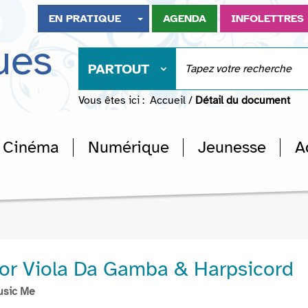
EN PRATIQUE
AGENDA
INFOLETTRES
ues
PARTOUT
Vous êtes ici :
Accueil
/
Détail du document
Cinéma
Numérique
Jeunesse
A
or Viola Da Gamba & Harpsicord
usic Me