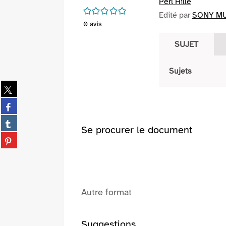
Perl Hille
/5
Edité par
SONY MUS
0
avis
SUJET
Sujets
Partager
sur
Partager
twitter
sur
(Nouvelle
Partager
facebook
Se procurer le document
fenêtre)
sur
(Nouvelle
Partager
tumblr
fenêtre)
sur
(Nouvelle
pinterest
fenêtre)
(Nouvelle
fenêtre)
Autre format
Suggestions