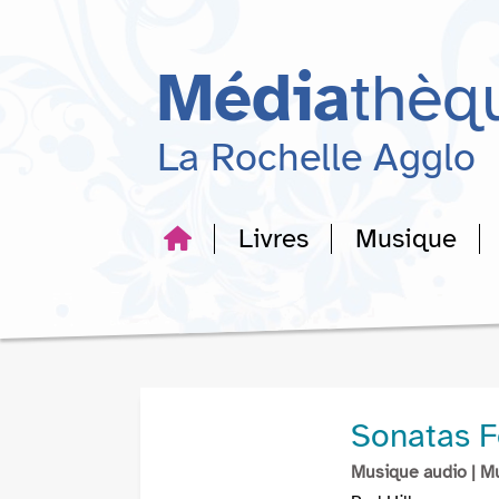
Aller
Aller
Aller
au
au
à
menu
contenu
la
Média
thèq
recherche
La Rochelle Agglo
Livres
Musique
Sonatas F
Musique audio
| M