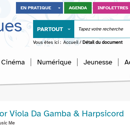
EN PRATIQUE
AGENDA
INFOLETTRES
ues
PARTOUT
Vous êtes ici :
Accueil
/
Détail du document
Cinéma
Numérique
Jeunesse
A
or Viola Da Gamba & Harpsicord
usic Me