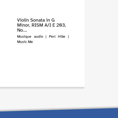
Violin Sonata in G
Minor, RISM A/I E 203,
No....
Musique audio | Perl Hille |
Music Me