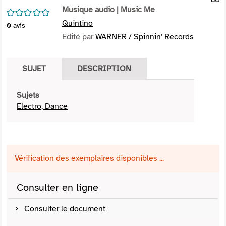
per
Musique audio
| Music Me
En
/5
(Nou
par
Quintino
0
avis
fenê
mai
Edité par
WARNER / Spinnin' Records
SUJET
DESCRIPTION
Sujets
Electro, Dance
Vérification des exemplaires disponibles ...
Consulter en ligne
Consulter le document