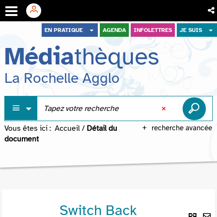
Aller
Aller
Aller
EN PRATIQUE
AGENDA
INFOLETTRES
JE SUIS
au
au
à
Média
thèques
menu
contenu
la
recherche
La Rochelle Agglo
Vous êtes ici :
Accueil
/
Détail du
recherche avancée
document
Switch Back
Lie