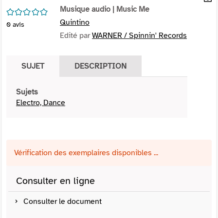
per
Musique audio
| Music Me
En
/5
(Nou
par
Quintino
0
avis
fenê
mai
Edité par
WARNER / Spinnin' Records
SUJET
DESCRIPTION
Sujets
Electro, Dance
Vérification des exemplaires disponibles ...
Consulter en ligne
Consulter le document