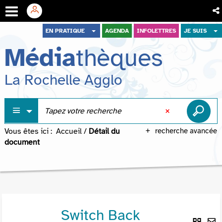
Aller
Aller
Aller
EN PRATIQUE
AGENDA
INFOLETTRES
JE SUIS
au
au
à
Média
thèques
menu
contenu
la
recherche
La Rochelle Agglo
Vous êtes ici :
Accueil
/
Détail du
recherche avancée
document
Switch Back
Lie