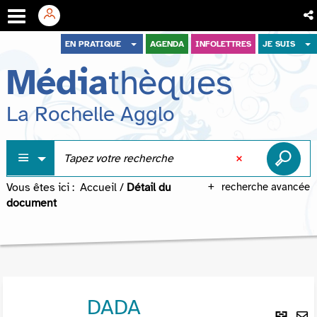
Aller
Aller
Aller
EN PRATIQUE
AGENDA
INFOLETTRES
JE SUIS
au
au
à
Média
thèques
menu
contenu
la
recherche
La Rochelle Agglo
Vous êtes ici :
Accueil
/
Détail du
recherche avancée
document
DADA
Lie