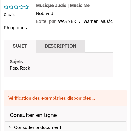
per
Musique audio
| Music Me
En
/5
(Nou
par
Nobrvnd
0
avis
fenê
mai
Edité par
WARNER / Warner Music
Philippines
SUJET
DESCRIPTION
Sujets
Pop, Rock
Vérification des exemplaires disponibles ...
Consulter en ligne
Consulter le document