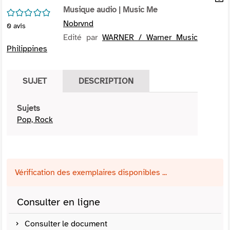
per
Musique audio
| Music Me
En
/5
(Nou
par
Nobrvnd
0
avis
fenê
mai
Edité par
WARNER / Warner Music
Philippines
SUJET
DESCRIPTION
Sujets
Pop, Rock
Vérification des exemplaires disponibles ...
Consulter en ligne
Consulter le document