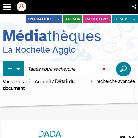
Aller
Aller
Aller
EN PRATIQUE
AGENDA
INFOLETTRES
JE SUIS
au
au
à
Média
thèques
menu
contenu
la
recherche
La Rochelle Agglo
Vous êtes ici :
Accueil
/
Détail du
recherche avancée
document
DADA
Lie