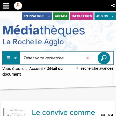
Aller
Aller
Aller
EN PRATIQUE
AGENDA
INFOLETTRES
JE SUIS
au
au
à
Média
thèques
menu
contenu
la
recherche
La Rochelle Agglo
Vous êtes ici :
Accueil
/
Détail du
recherche avancée
document
Le convive comme
Lie