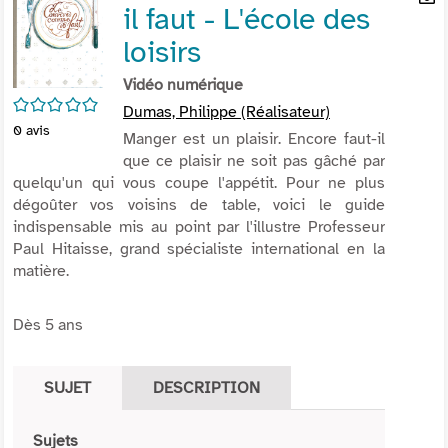
il faut - L'école des
per
En
(Nou
par
loisirs
fenê
mai
Vidéo numérique
/5
Dumas, Philippe (Réalisateur)
0
avis
Manger est un plaisir. Encore faut-il
que ce plaisir ne soit pas gâché par
quelqu'un qui vous coupe l'appétit. Pour ne plus
dégoûter vos voisins de table, voici le guide
indispensable mis au point par l'illustre Professeur
Paul Hitaisse, grand spécialiste international en la
matière.
Dès 5 ans
SUJET
DESCRIPTION
Sujets