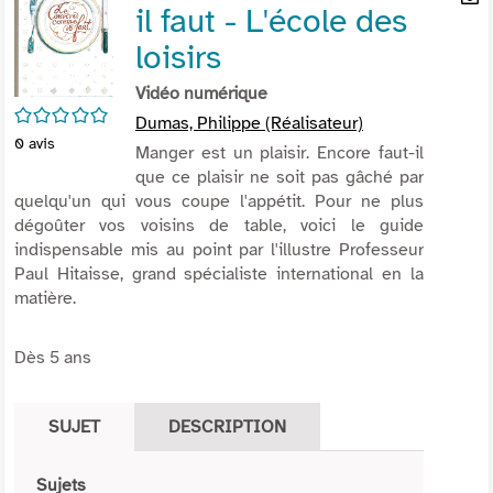
il faut - L'école des
per
En
(Nou
par
loisirs
fenê
mai
Vidéo numérique
/5
Dumas, Philippe (Réalisateur)
0
avis
Manger est un plaisir. Encore faut-il
que ce plaisir ne soit pas gâché par
quelqu'un qui vous coupe l'appétit. Pour ne plus
dégoûter vos voisins de table, voici le guide
indispensable mis au point par l'illustre Professeur
Paul Hitaisse, grand spécialiste international en la
matière.
Dès 5 ans
SUJET
DESCRIPTION
Sujets