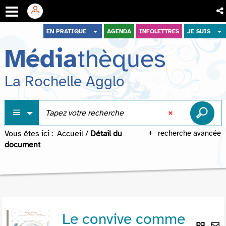
Aller
Aller
Aller
EN PRATIQUE
AGENDA
INFOLETTRES
JE SUIS
au
au
à
Média
thèques
menu
contenu
la
recherche
La Rochelle Agglo
Vous êtes ici :
Accueil
/
Détail du
recherche avancée
document
Le convive comme
Lie