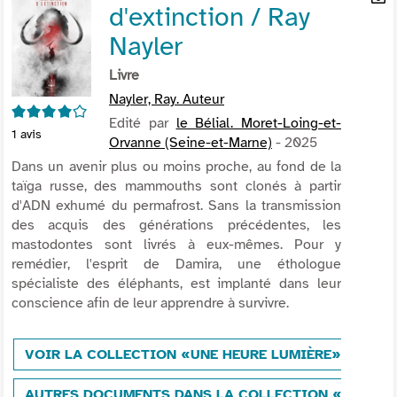
d'extinction / Ray
per
En
(Nou
par
Nayler
fenê
mai
Livre
Nayler, Ray. Auteur
4/5
Edité par
le Bélial. Moret-Loing-et-
1
avis
Orvanne (Seine-et-Marne)
- 2025
Dans un avenir plus ou moins proche, au fond de la
taïga russe, des mammouths sont clonés à partir
d'ADN exhumé du permafrost. Sans la transmission
des acquis des générations précédentes, les
mastodontes sont livrés à eux-mêmes. Pour y
remédier, l'esprit de Damira, une éthologue
spécialiste des éléphants, est implanté dans leur
conscience afin de leur apprendre à survivre.
VOIR LA COLLECTION «UNE HEURE LUMIÈRE»
AUTRES DOCUMENTS DANS LA COLLECTION «UNE HE