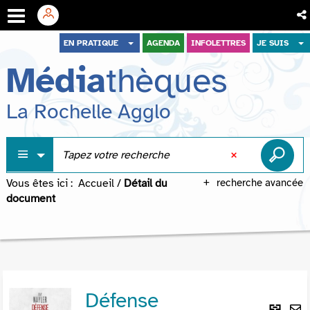
Aller
Aller
Aller
EN PRATIQUE
AGENDA
INFOLETTRES
JE SUIS
au
au
à
Média
thèques
menu
contenu
la
recherche
La Rochelle Agglo
Vous êtes ici :
Accueil
/
Détail du
recherche avancée
document
Défense
Lie