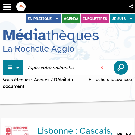
Aller
Aller
Aller
EN PRATIQUE
AGENDA
INFOLETTRES
JE SUIS
au
au
à
Média
thèques
menu
contenu
la
recherche
La Rochelle Agglo
Vous êtes ici :
Accueil
/
Détail du
recherche avancée
document
Lisbonne : Cascais,
Lie