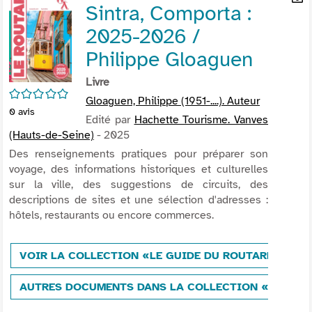
Sintra, Comporta :
per
En
(Nou
par
2025-2026 /
fenê
mai
Philippe Gloaguen
Livre
/5
Gloaguen, Philippe (1951-....). Auteur
0
avis
Edité par
Hachette Tourisme. Vanves
(Hauts-de-Seine)
- 2025
Des renseignements pratiques pour préparer son
voyage, des informations historiques et culturelles
sur la ville, des suggestions de circuits, des
descriptions de sites et une sélection d'adresses :
hôtels, restaurants ou encore commerces.
VOIR LA COLLECTION «LE GUIDE DU ROUTARD»
AUTRES DOCUMENTS DANS LA COLLECTION «LE GUI