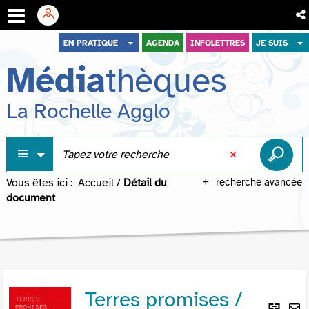
Aller
Aller
Aller
EN PRATIQUE
AGENDA
INFOLETTRES
JE SUIS
au
au
à
Média
thèques
menu
contenu
la
recherche
La Rochelle Agglo
Vous êtes ici :
Accueil
/
Détail du
recherche avancée
document
Terres promises /
Lie