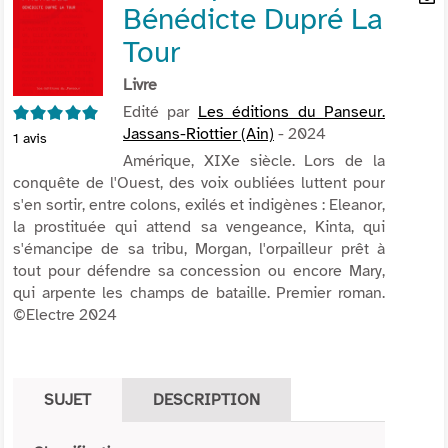
Bénédicte Dupré La
per
En
(Nou
par
Tour
fenê
mai
Livre
5/5
Edité par
Les éditions du Panseur.
Jassans-Riottier (Ain)
- 2024
1
avis
Amérique, XIXe siècle. Lors de la
conquête de l'Ouest, des voix oubliées luttent pour
s'en sortir, entre colons, exilés et indigènes : Eleanor,
la prostituée qui attend sa vengeance, Kinta, qui
s'émancipe de sa tribu, Morgan, l'orpailleur prêt à
tout pour défendre sa concession ou encore Mary,
qui arpente les champs de bataille. Premier roman.
©Electre 2024
SUJET
DESCRIPTION