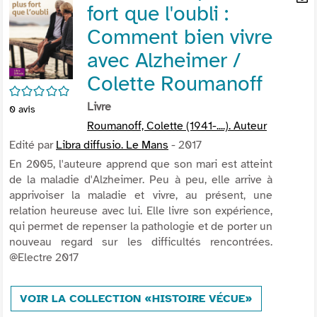
fort que l'oubli :
per
En
(Nou
par
Comment bien vivre
fenê
mai
avec Alzheimer /
Colette Roumanoff
/5
Livre
0
avis
Roumanoff, Colette (1941-....). Auteur
Edité par
Libra diffusio. Le Mans
- 2017
En 2005, l'auteure apprend que son mari est atteint
de la maladie d'Alzheimer. Peu à peu, elle arrive à
apprivoiser la maladie et vivre, au présent, une
relation heureuse avec lui. Elle livre son expérience,
qui permet de repenser la pathologie et de porter un
nouveau regard sur les difficultés rencontrées.
@Electre 2017
VOIR LA COLLECTION «HISTOIRE VÉCUE»