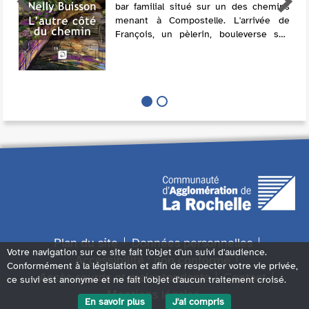
bar familial situé sur un des chemins
menant à Compostelle. L'arrivée de
François, un pèlerin, bouleverse son
existence. Celui-ci décide de séjourner
au village et prend sa place parmi les h...
Plan du site
Données personnelles
Votre navigation sur ce site fait l'objet d'un suivi d'audience.
Accessibilité : non conforme
Conformément à la législation et afin de respecter votre vie privée,
Accès sourds et malentendants
Contact
ce suivi est anonyme et ne fait l'objet d'aucun traitement croisé.
Mentions légales
En savoir plus
J'ai compris