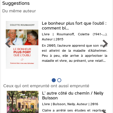
Suggestions
Du même auteur
Le bonheur plus fort que l'oubli :
comment bi...
Livre | Roumanoff, Colette (1941-....).
Auteur | 2015
En 2005, l'auteure apprend que son mari
est atteint de la maladie d'Alzheimer.
Peu à peu, elle arrive à apprivoiser la
maladie et vivre, au présent, une relation
heureuse avec lui. Elle livre son
expérience, qui permet de repenser...
Ceux qui ont emprunté ont aussi emprunté
L' autre côté du chemin / Nelly
Buisson
Livre | Buisson, Nelly. Auteur | 2016
Claire a arrêté ses études et repris le