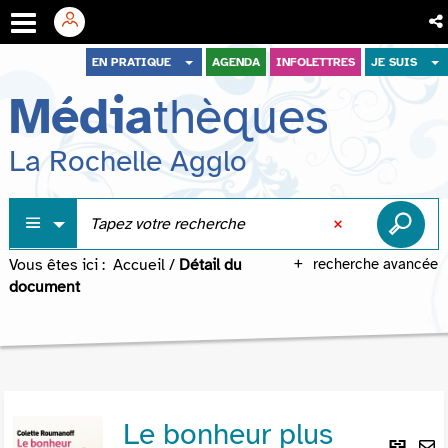
Aller
Aller
Aller
EN PRATIQUE
AGENDA
INFOLETTRES
JE SUIS
au
au
à
Média
thèques
menu
contenu
la
recherche
La Rochelle Agglo
Vous êtes ici :
Accueil
/
Détail du
recherche avancée
document
Le bonheur plus
Lie