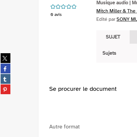
Musique audio
| M
/5
Mitch Miller & The
0
avis
Edité par
SONY MU
SUJET
Sujets
Partager
sur
Partager
twitter
sur
(Nouvelle
Partager
facebook
fenêtre)
sur
(Nouvelle
Partager
Se procurer le document
tumblr
fenêtre)
sur
(Nouvelle
pinterest
fenêtre)
(Nouvelle
fenêtre)
Autre format