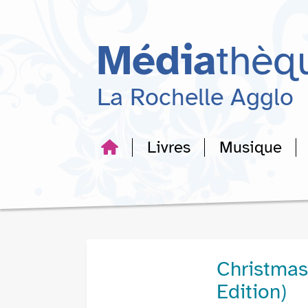
Aller
Aller
Aller
au
au
à
menu
contenu
la
Média
thèq
recherche
La Rochelle Agglo
Livres
Musique
Christmas
Edition)