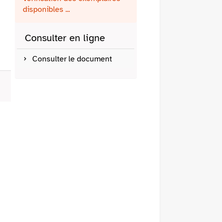
fenêtre)
mail
disponibles ...
Consulter en ligne
Consulter le document