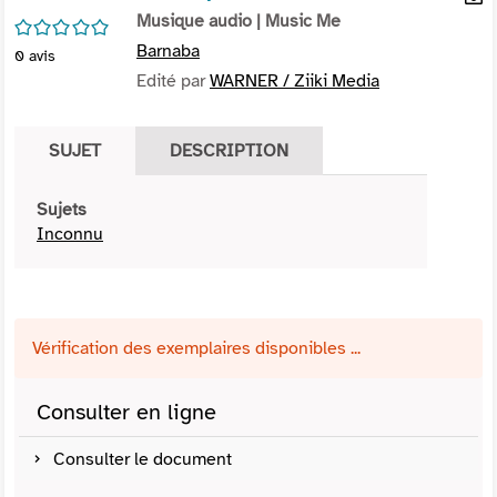
per
Musique audio
| Music Me
En
/5
(Nou
par
Barnaba
0
avis
fenê
mai
Edité par
WARNER / Ziiki Media
SUJET
DESCRIPTION
Sujets
Inconnu
Vérification des exemplaires disponibles ...
Consulter en ligne
Consulter le document