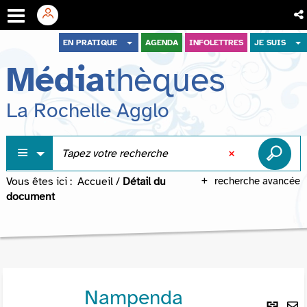
Aller
Aller
Aller
EN PRATIQUE
AGENDA
INFOLETTRES
JE SUIS
au
au
à
Média
thèques
menu
contenu
la
recherche
La Rochelle Agglo
Vous êtes ici :
Accueil
/
Détail du
recherche avancée
document
Nampenda
Lie