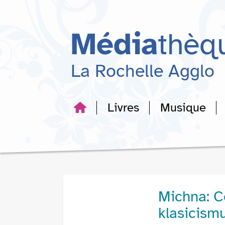
Aller
Aller
Aller
au
au
à
menu
contenu
la
Média
thèq
recherche
La Rochelle Agglo
Livres
Musique
Michna: C
klasicism