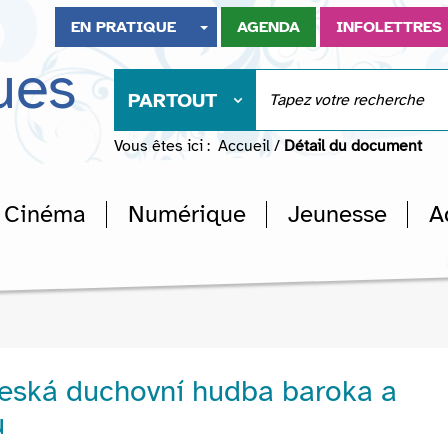
EN PRATIQUE
AGENDA
INFOLETTRES
ues
PARTOUT
Vous êtes ici :
Accueil
/
Détail du document
Cinéma
Numérique
Jeunesse
A
eská duchovní hudba baroka a
u