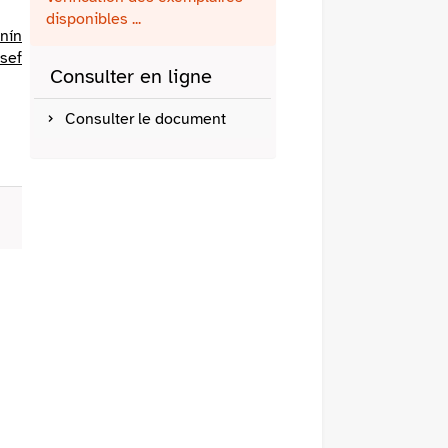
fenêtre)
mail
disponibles ...
onín
sef
Consulter en ligne
Consulter le document