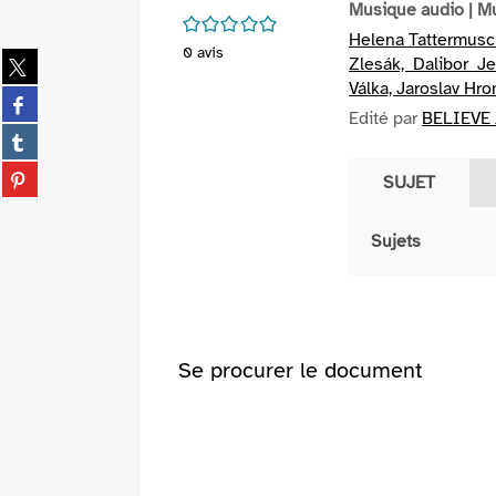
Musique audio
| M
/5
Helena Tattermusch
0
avis
Partager
Zlesák, Dalibor J
sur
Válka, Jaroslav Hr
Partager
twitter
Edité par
BELIEVE 
sur
(Nouvelle
Partager
facebook
fenêtre)
sur
(Nouvelle
Partager
SUJET
tumblr
fenêtre)
sur
(Nouvelle
pinterest
fenêtre)
Sujets
(Nouvelle
fenêtre)
Se procurer le document