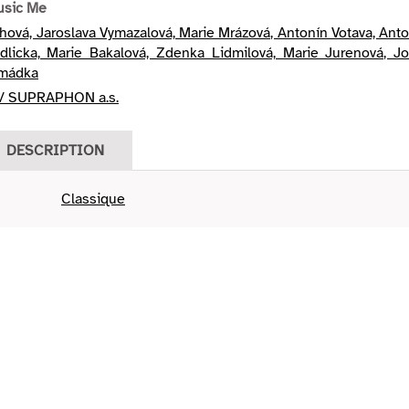
usic Me
ová, Jaroslava Vymazalová, Marie Mrázová, Antonín Votava, Ant
edlicka, Marie Bakalová, Zdenka Lidmilová, Marie Jurenová, Jo
omádka
/ SUPRAPHON a.s.
DESCRIPTION
Classique