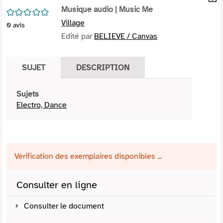
per
Musique audio
| Music Me
En
/5
(Nou
par
Village
0
avis
fenê
mai
Edité par
BELIEVE / Canvas
SUJET
DESCRIPTION
Sujets
Electro, Dance
Vérification des exemplaires disponibles ...
Consulter en ligne
Consulter le document