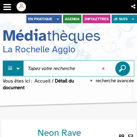
Aller
Aller
Aller
EN PRATIQUE
AGENDA
INFOLETTRES
JE SUIS
au
au
à
Média
thèques
menu
contenu
la
recherche
La Rochelle Agglo
Vous êtes ici :
Accueil
/
Détail du
recherche avancée
document
Neon Rave
Lie