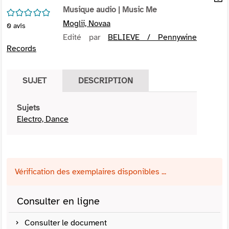
per
Musique audio
| Music Me
En
/5
(Nou
par
Moglii, Novaa
0
avis
fenê
mai
Edité par
BELIEVE / Pennywine
Records
SUJET
DESCRIPTION
Sujets
Electro, Dance
Vérification des exemplaires disponibles ...
Consulter en ligne
Consulter le document