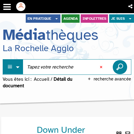
Aller
Aller
Aller
EN PRATIQUE
AGENDA
INFOLETTRES
JE SUIS
au
au
à
Média
thèques
menu
contenu
la
recherche
La Rochelle Agglo
Vous êtes ici :
Accueil
/
Détail du
recherche avancée
document
Down Under
Lie