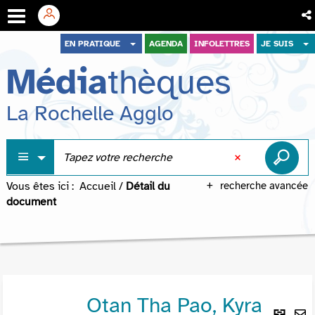
Aller
Aller
Aller
EN PRATIQUE
AGENDA
INFOLETTRES
JE SUIS
au
au
à
Média
thèques
menu
contenu
la
recherche
La Rochelle Agglo
Vous êtes ici :
Accueil
/
Détail du
recherche avancée
document
Otan Tha Pao, Kyra
Lie