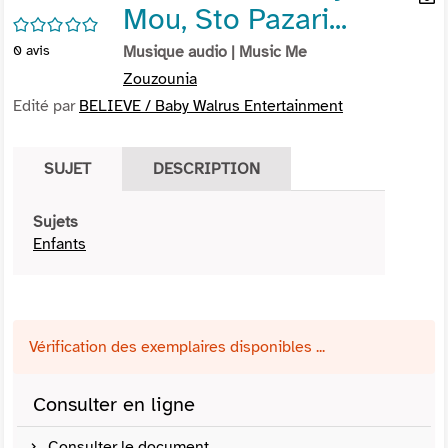
Mou, Sto Pazari...
per
En
/5
(Nou
par
0
avis
Musique audio
| Music Me
fenê
mai
Zouzounia
Edité par
BELIEVE / Baby Walrus Entertainment
SUJET
DESCRIPTION
Sujets
Enfants
Vérification des exemplaires disponibles ...
Consulter en ligne
Consulter le document