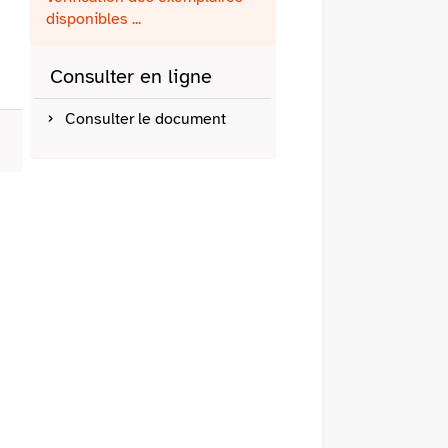
fenêtre)
mail
disponibles ...
Consulter en ligne
Consulter le document