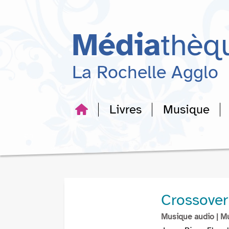
Aller
Aller
Aller
au
au
à
menu
contenu
la
Média
thèq
recherche
La Rochelle Agglo
Livres
Musique
Crossover
Musique audio
| M