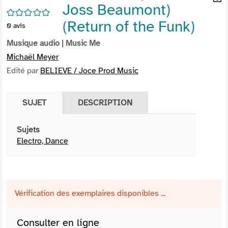
Joss Beaumont)
per
En
/5
(Nou
par
(Return of the Funk)
0
avis
fenê
mai
Musique audio
| Music Me
Michaël Meyer
Edité par
BELIEVE / Joce Prod Music
SUJET
DESCRIPTION
Sujets
Electro, Dance
Vérification des exemplaires disponibles ...
Consulter en ligne