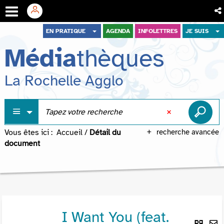
Aller
Aller
Aller
EN PRATIQUE
AGENDA
INFOLETTRES
JE SUIS
au
au
à
Média
thèques
menu
contenu
la
recherche
La Rochelle Agglo
Vous êtes ici :
Accueil
/
Détail du
recherche avancée
document
I Want You (feat.
Lie