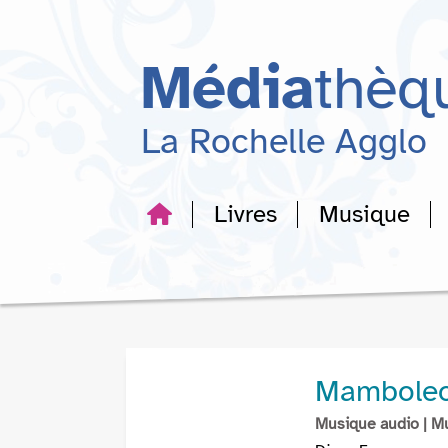
Aller
Aller
Aller
au
au
à
menu
contenu
la
Média
thèq
recherche
La Rochelle Agglo
Livres
Musique
Mamboleo 
Musique audio
| M