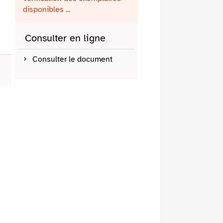
fenêtre)
mail
disponibles ...
Consulter en ligne
Consulter le document