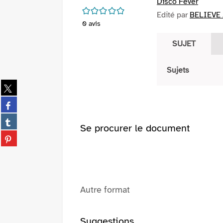
Disco Fever
/5
Edité par
BELIEVE 
0
avis
SUJET
Sujets
Partager
sur
Partager
twitter
sur
(Nouvelle
Partager
facebook
Se procurer le document
fenêtre)
sur
(Nouvelle
Partager
tumblr
fenêtre)
sur
(Nouvelle
pinterest
fenêtre)
(Nouvelle
fenêtre)
Autre format
Suggestions