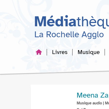
Aller
Aller
Aller
au
au
à
menu
contenu
la
Média
thèq
recherche
La Rochelle Agglo
Livres
Musique
Meena Zar
Musique audio
| M