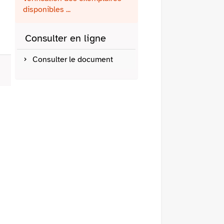
fenêtre)
mail
disponibles ...
Consulter en ligne
Consulter le document