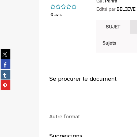
Gul Panra
/5
Edité par
BELIEVE /
0
avis
SUJET
Sujets
Partager
sur
Partager
twitter
sur
(Nouvelle
Partager
facebook
Se procurer le document
fenêtre)
sur
(Nouvelle
Partager
tumblr
fenêtre)
sur
(Nouvelle
pinterest
fenêtre)
(Nouvelle
fenêtre)
Autre format
Suggestions