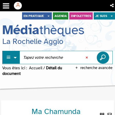
Aller
Aller
Aller
EN PRATIQUE
AGENDA
INFOLETTRES
JE SUIS
au
au
à
Média
thèques
menu
contenu
la
recherche
La Rochelle Agglo
Vous êtes ici :
Accueil
/
Détail du
recherche avancée
document
Ma Chamunda
Lie