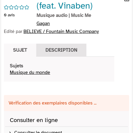
(feat. Vinaben)
per
En
/5
(Nou
par
0
avis
Musique audio
| Music Me
fenê
mai
Gagan
Edité par
BELIEVE / Fountain Music Company
SUJET
DESCRIPTION
Sujets
Musique du monde
Vérification des exemplaires disponibles ...
Consulter en ligne
Consulter le document