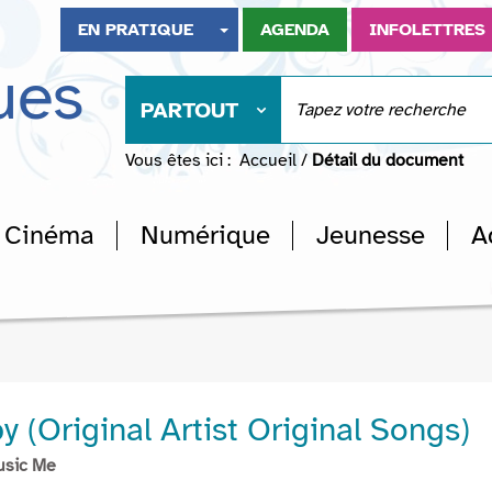
EN PRATIQUE
AGENDA
INFOLETTRES
ues
PARTOUT
Vous êtes ici :
Accueil
/
Détail du document
Cinéma
Numérique
Jeunesse
A
y (Original Artist Original Songs)
usic Me