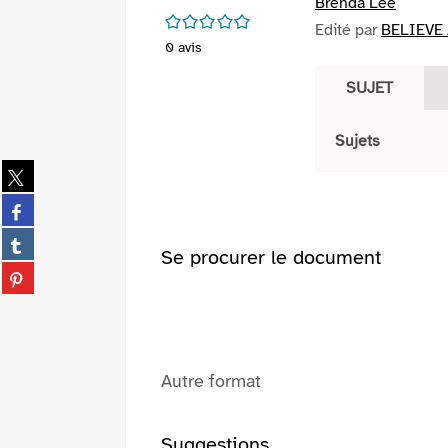
Brenda Lee
/5
Edité par
BELIEVE 
0
avis
SUJET
Sujets
Partager
sur
Partager
twitter
sur
(Nouvelle
Partager
facebook
Se procurer le document
fenêtre)
sur
(Nouvelle
Partager
tumblr
fenêtre)
sur
(Nouvelle
pinterest
fenêtre)
(Nouvelle
fenêtre)
Autre format
Suggestions