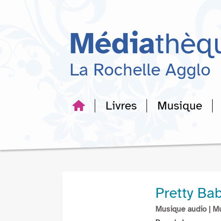
Aller
Aller
Aller
au
au
à
menu
contenu
la
Média
thèq
recherche
La Rochelle Agglo
Livres
Musique
Pretty Bab
Musique audio
| M