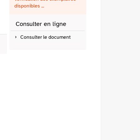
fenêtre)
mail
disponibles ...
Consulter en ligne
Consulter le document