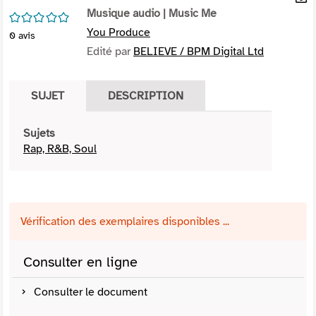
per
Musique audio
| Music Me
En
/5
(Nou
par
You Produce
0
avis
fenê
mai
Edité par
BELIEVE / BPM Digital Ltd
SUJET
DESCRIPTION
Sujets
Rap, R&B, Soul
Vérification des exemplaires disponibles ...
Consulter en ligne
Consulter le document