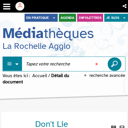
Aller
Aller
Aller
EN PRATIQUE
AGENDA
INFOLETTRES
JE SUIS
au
au
à
Média
thèques
menu
contenu
la
recherche
La Rochelle Agglo
Vous êtes ici :
Accueil
/
Détail du
recherche avancée
document
Don't Lie
Lie