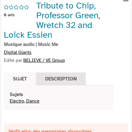
Tribute to Chip,
per
En
/5
(Nou
par
Professor Green,
0
avis
fenê
mai
Wretch 32 and
Loick Essien
Musique audio
| Music Me
Digital Giants
Edité par
BELIEVE / VE Group
SUJET
DESCRIPTION
Sujets
Electro, Dance
Vérification des exemplaires disponibles ...