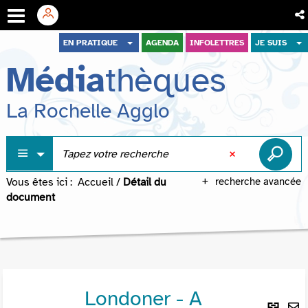
Aller
Aller
Aller
EN PRATIQUE
AGENDA
INFOLETTRES
JE SUIS
au
au
à
Média
thèques
menu
contenu
la
recherche
La Rochelle Agglo
Vous êtes ici :
Accueil
/
Détail du
recherche avancée
document
Londoner - A
Lie