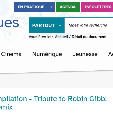
EN PRATIQUE
AGENDA
INFOLETTRES
ues
PARTOUT
Vous êtes ici :
Accueil
/
Détail du document
Cinéma
Numérique
Jeunesse
A
pilation - Tribute to Robin Gibb:
emix