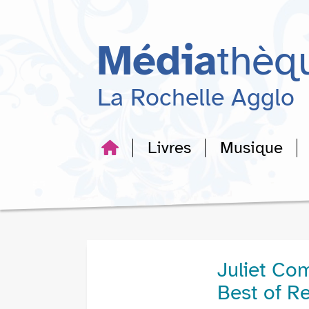
Aller
Aller
Aller
au
au
à
menu
contenu
la
Média
thèq
recherche
La Rochelle Agglo
Livres
Musique
Juliet Com
Best of R