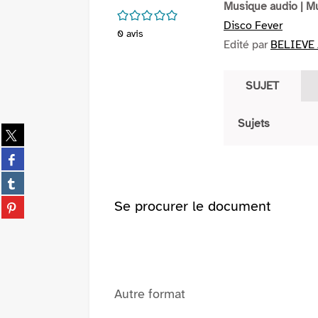
Musique audio
| M
/5
Disco Fever
0
avis
Edité par
BELIEVE 
SUJET
Sujets
Partager
sur
Partager
twitter
sur
(Nouvelle
Partager
facebook
fenêtre)
sur
(Nouvelle
Partager
Se procurer le document
tumblr
fenêtre)
sur
(Nouvelle
pinterest
fenêtre)
(Nouvelle
fenêtre)
Autre format