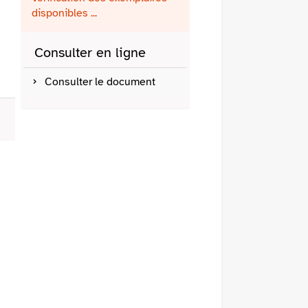
fenêtre)
mail
disponibles ...
Consulter en ligne
Consulter le document