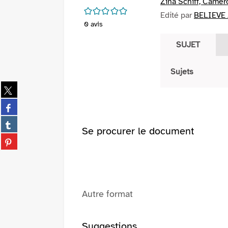
Zina Schiff, Camer
/5
Edité par
BELIEVE /
0
avis
SUJET
Sujets
Partager
sur
Partager
twitter
sur
(Nouvelle
Partager
facebook
Se procurer le document
fenêtre)
sur
(Nouvelle
Partager
tumblr
fenêtre)
sur
(Nouvelle
pinterest
fenêtre)
(Nouvelle
fenêtre)
Autre format
Suggestions