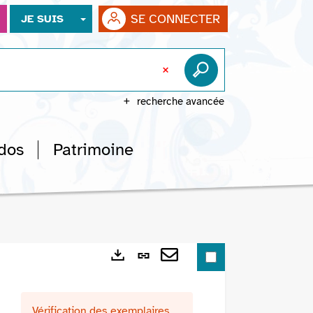
SE CONNECTER
JE SUIS
recherche avancée
dos
Patrimoine
Lien
Exports
permanent
Envoyer
(Nouvelle
par
Vérification des exemplaires