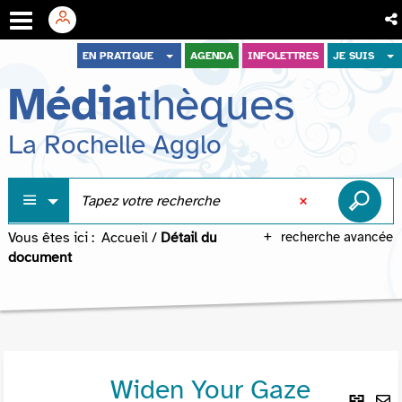
Aller
Aller
Aller
EN PRATIQUE
AGENDA
INFOLETTRES
JE SUIS
au
au
à
Média
thèques
menu
contenu
la
recherche
La Rochelle Agglo
Vous êtes ici :
Accueil
/
Détail du
recherche avancée
document
Widen Your Gaze
Lie