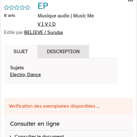
EP
per
En
/5
(Nou
par
0
avis
Musique audio
| Music Me
fenê
mai
V I V I D
Edité par
BELIEVE / Suruba
SUJET
DESCRIPTION
Sujets
Electro, Dance
Vérification des exemplaires disponibles ...
Consulter en ligne
Consulter le document