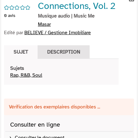
Connections, Vol. 2
per
En
/5
(Nou
par
0
avis
Musique audio
| Music Me
fenê
mai
Masar
Edité par
BELIEVE / Gestione Imobiliare
SUJET
DESCRIPTION
Sujets
Rap, R&B, Soul
Vérification des exemplaires disponibles ...
Consulter en ligne
Consulter le document