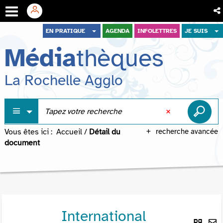
Aller
Aller
Aller
EN PRATIQUE
AGENDA
INFOLETTRES
JE SUIS
au
au
à
Média
thèques
menu
contenu
la
recherche
La Rochelle Agglo
Vous êtes ici :
Accueil
/
Détail du
recherche avancée
document
International
Lie