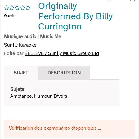
Originally
per
En
/5
(Nou
par
Performed By Billy
0
avis
fenê
mai
Currington
Musique audio
| Music Me
Sunfly Karaoke
Edité par
BELIEVE / Sunfly Music Group Ltd
SUJET
DESCRIPTION
Sujets
Ambiance, Humour, Divers
Vérification des exemplaires disponibles ...