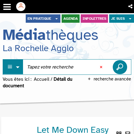
Aller
Aller
Aller
EN PRATIQUE
AGENDA
INFOLETTRES
JE SUIS
au
au
à
Média
thèques
menu
contenu
la
recherche
La Rochelle Agglo
Vous êtes ici :
Accueil
/
Détail du
recherche avancée
document
Let Me Down Easy
Lie