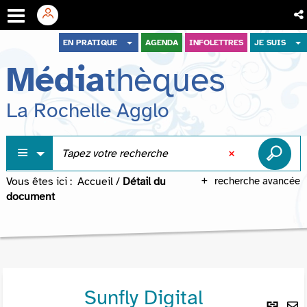
Aller
Aller
Aller
EN PRATIQUE
AGENDA
INFOLETTRES
JE SUIS
au
au
à
Média
thèques
menu
contenu
la
recherche
La Rochelle Agglo
Vous êtes ici :
Accueil
/
Détail du
recherche avancée
document
Sunfly Digital
Lie