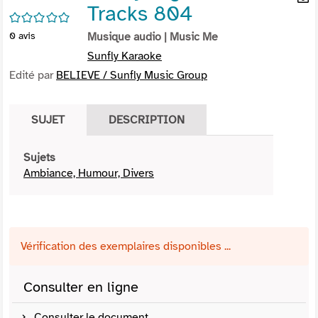
Tracks 804
per
En
/5
(Nou
par
0
avis
Musique audio
| Music Me
fenê
mai
Sunfly Karaoke
Edité par
BELIEVE / Sunfly Music Group
SUJET
DESCRIPTION
Sujets
Ambiance, Humour, Divers
Vérification des exemplaires disponibles ...
Consulter en ligne
Consulter le document