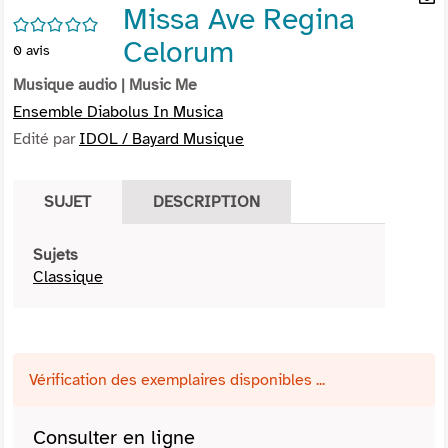
Missa Ave Regina
per
En
/5
(Nou
par
Celorum
0
avis
fenê
mai
Musique audio
| Music Me
Ensemble Diabolus In Musica
Edité par
IDOL / Bayard Musique
SUJET
DESCRIPTION
Sujets
Classique
Vérification des exemplaires disponibles ...
Consulter en ligne