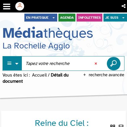
Aller
Aller
Aller
EN PRATIQUE
AGENDA
INFOLETTRES
JE SUIS
au
au
à
Média
thèques
menu
contenu
la
recherche
La Rochelle Agglo
Vous êtes ici :
Accueil
/
Détail du
recherche avancée
document
Reine du Ciel :
Lie