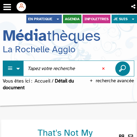
Aller
Aller
Aller
EN PRATIQUE
AGENDA
INFOLETTRES
JE SUIS
au
au
à
Média
thèques
menu
contenu
la
recherche
La Rochelle Agglo
Vous êtes ici :
Accueil
/
Détail du
recherche avancée
document
That's Not My
Lie