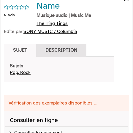
Name
per
En
/5
(Nou
par
0
avis
Musique audio
| Music Me
fenê
mai
The Ting Tings
Edité par
SONY MUSIC / Columbia
SUJET
DESCRIPTION
Sujets
Pop, Rock
Vérification des exemplaires disponibles ...
Consulter en ligne
Consulter le document