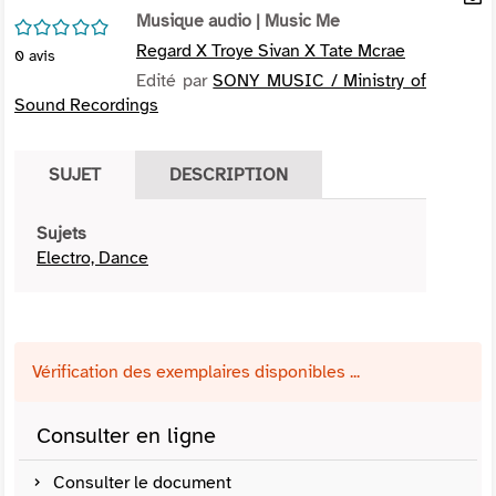
per
Musique audio
| Music Me
En
/5
(Nou
par
Regard X Troye Sivan X Tate Mcrae
0
avis
fenê
mai
Edité par
SONY MUSIC / Ministry of
Sound Recordings
SUJET
DESCRIPTION
Sujets
Electro, Dance
Vérification des exemplaires disponibles ...
Consulter en ligne
Consulter le document