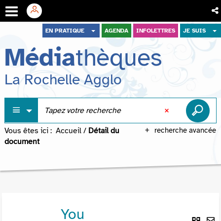
Aller
Aller
Aller
EN PRATIQUE
AGENDA
INFOLETTRES
JE SUIS
au
au
à
Média
thèques
menu
contenu
la
recherche
La Rochelle Agglo
Vous êtes ici :
Accueil
/
Détail du
recherche avancée
document
You
Lie